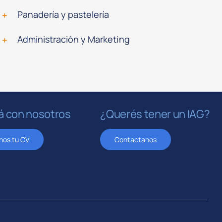
Panadería y pastelería
Administración y Marketing
á con nosotros
¿Querés tener un IAG?
nos tu CV
Contactanos