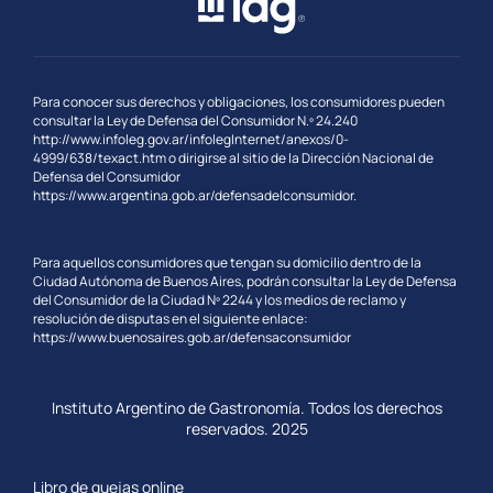
Para conocer sus derechos y obligaciones, los consumidores pueden
consultar la Ley de Defensa del Consumidor N.º 24.240
http://www.infoleg.gov.ar/infolegInternet/anexos/0-
4999/638/texact.htm
o dirigirse al sitio de la Dirección Nacional de
Defensa del Consumidor
https://www.argentina.gob.ar/
defensadelconsumidor.
Para aquellos consumidores que tengan su domicilio dentro de la
Ciudad Autónoma de Buenos Aires, podrán consultar la Ley de Defensa
del Consumidor de la Ciudad Nº 2244 y los medios de reclamo y
resolución de disputas en el siguiente enlace:
https://www.buenosaires.gob.ar/defensaconsumidor
Instituto Argentino de Gastronomía. Todos los derechos
reservados. 2025
Libro de quejas online